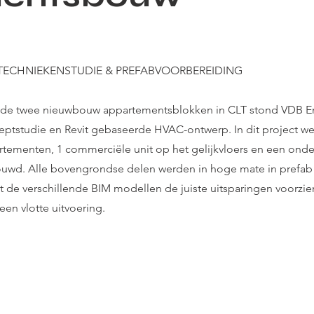
TECHNIEKENSTUDIE & PREFABVOORBEREIDING
 de twee nieuwbouw appartementsblokken in CLT stond VDB En
eptstudie en Revit gebaseerde HVAC-ontwerp. In dit project w
rtementen, 1 commerciële unit op het gelijkvloers en een ond
uwd. Alle bovengrondse delen werden in hoge mate in prefab 
it de verschillende BIM modellen de juiste uitsparingen voorz
een vlotte uitvoering.