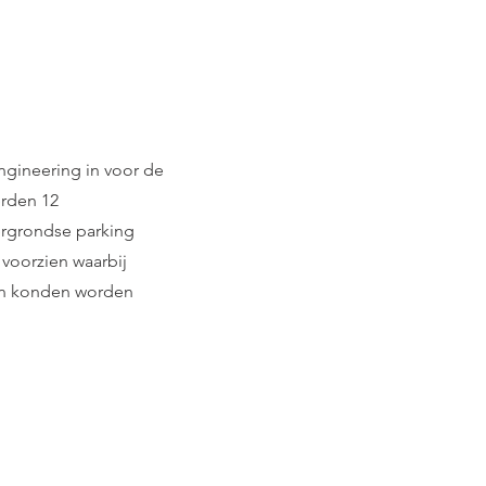
gineering in voor de
erden 12
ergrondse parking
voorzien waarbij
ien konden worden