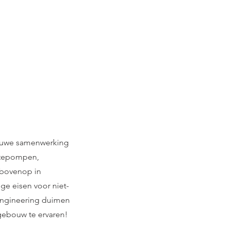
nauwe samenwerking
mtepompen,
rbovenop in
ge eisen voor niet-
Engineering duimen
 gebouw te ervaren!