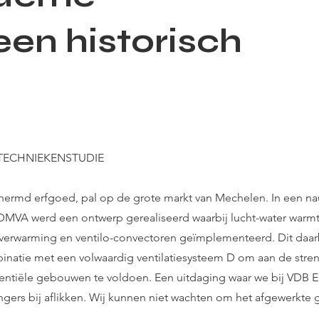
een historisch
TECHNIEKENSTUDIE
hermd erfgoed, pal op de grote markt van Mechelen. In een 
DMVA werd een ontwerp gerealiseerd waarbij lucht-water war
rverwarming en ventilo-convectoren geïmplementeerd. Dit daa
natie met een volwaardig ventilatiesysteem D om aan de stren
dentiële gebouwen te voldoen. Een uitdaging waar we bij VDB 
ngers bij aflikken. Wij kunnen niet wachten om het afgewerkte