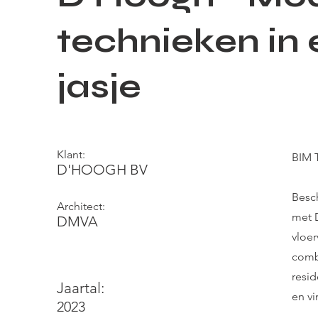
technieken in 
jasje
Klant:
BIM 
D'HOOGH BV
Besc
Architect:
met 
DMVA
vloe
combi
resi
Jaartal:
en vi
2023