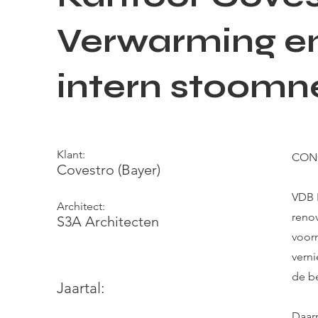
Verwarming en
intern stoomn
Klant:
CON
Covestro (Bayer)
VDB 
Architect:
reno
S3A Architecten
voor
vern
de b
Jaartal:
Daar