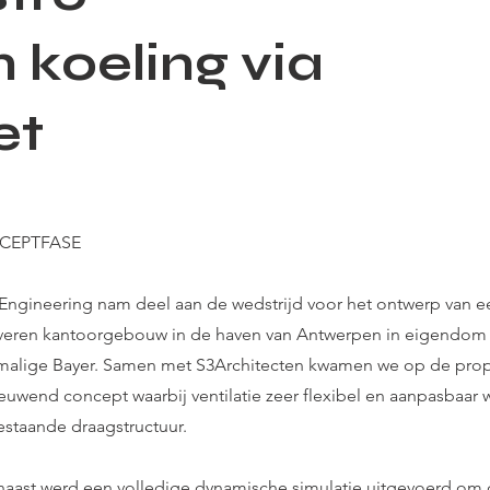
 koeling via
et
CEPTFASE
Engineering nam deel aan de wedstrijd voor het ontwerp van ee
veren kantoorgebouw in de haven van Antwerpen in eigendom 
malige Bayer. Samen met S3Architecten kwamen we op de pro
ieuwend concept waarbij ventilatie zeer flexibel en aanpasbaa
estaande draagstructuur.
naast werd een volledige dynamische simulatie uitgevoerd om 