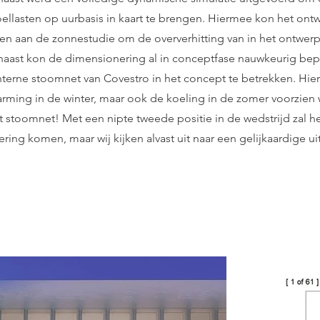
ellasten op uurbasis in kaart te brengen. Hiermee kon het ont
n aan de zonnestudie om de oververhitting van in het ontwerp 
naast kon de dimensionering al in conceptfase nauwkeurig be
nterne stoomnet van Covestro in het concept te betrekken. Hierb
arming in de winter, maar ook de koeling in de zomer voorzien
it stoomnet! Met een nipte tweede positie in de wedstrijd zal he
ering komen, maar wij kijken alvast uit naar een gelijkaardige u