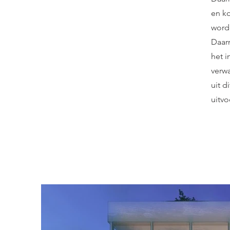
en ko
worde
Daar
het i
verw
uit d
uitvo