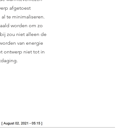
werp afgetoest
al te minimaliseren.
paald worden om zo
ij zou niet alleen de
 worden van energie
t ontwerp niet tot in
itdaging.