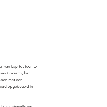
n van kop-tot-teen te
van Covestro, het
ppen met een
r werd opgebouwd in
de warmteverliezen