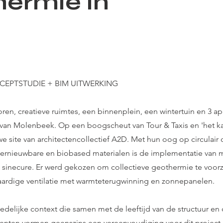
ermie in
EPTSTUDIE + BIM UITWERKING
ren, creatieve ruimtes, een binnenplein, een wintertuin en 3 
 van Molenbeek. Op een boogscheut van Tour & Taxis en 'het k
e site van architectencollectief A2D. Met hun oog op circulair
hernieuwbare en biobased materialen is de implementatie van
 sinecure. Er werd gekozen om collectieve geothermie te voor
aardige ventilatie met warmteterugwinning en zonnepanelen.
edelijke context die samen met de leeftijd van de structuur en 
enten vormen geenszins een vereenvoudiging voor dit project