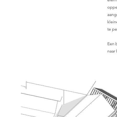
oppe
aang
klei
te pe
Een b
naar 