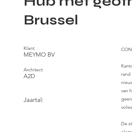
Hub met geoth
Brussel
Klant:
CONC
MEYMO BV
Kanto
Architect:
rand
A2D
nieuw
van 
Jaartal:
geen
volw
De st
elem