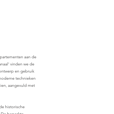
appartementen aan de
anaal' vinden we de
 ontwerp en gebruik
 moderne technieken
zien, aangevuld met
de historische
. De beperkte