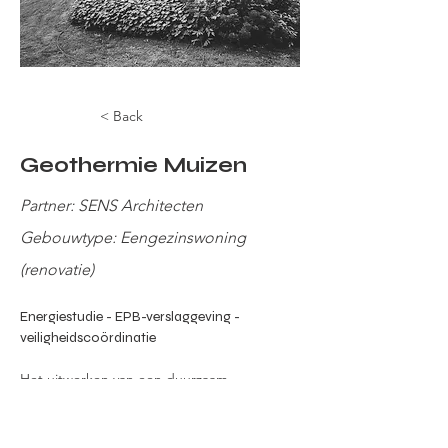
< Back
Geothermie Muizen
Partner: SENS Architecten
Gebouwtype: Eengezinswoning
(renovatie)
Energiestudie - EPB-verslaggeving - 
veiligheidscoördinatie
Het uitwerken van een duurzaam 
energieconcept:
vergelijkende studie tussen houtskelet 
vs traditionele bouwwijze